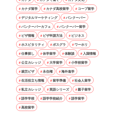
カナダ留学
カナダ高校留学
コープ留学
デジタルマーケティング
バンクーバー
バンクーバーカフェ
バンクーバー留学
ビザ情報
ビザ申請方法
ビジネス
ホスピタリティ
ポスグラ
ワーホリ
仕事探し
休学留学
体験談
入国情報
公立カレッジ
大学留学
小学校留学
就労ビザ
永住権
海外進学
生活役立ち情報
留学準備
社会人留学
私立カレッジ
英語シリーズ
親子留学
語学学校
語学学校紹介
語学留学
高校留学