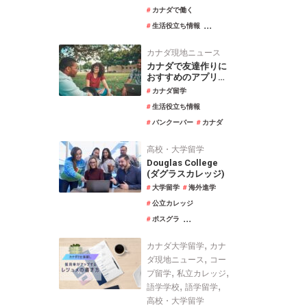
カナダで働く
...
生活役立ち情報
カナダ現地ニュース
カナダで友達作りに
おすすめのアプリ｜
エンジョイカナダ
カナダ留学
生活役立ち情報
バンクーバー
カナダ
高校・大学留学
Douglas College
(ダグラスカレッジ)
大学留学
海外進学
公立カレッジ
...
ポスグラ
,
カナダ大学留学
カナ
,
ダ現地ニュース
コー
,
,
プ留学
私立カレッジ
,
,
語学学校
語学留学
高校・大学留学