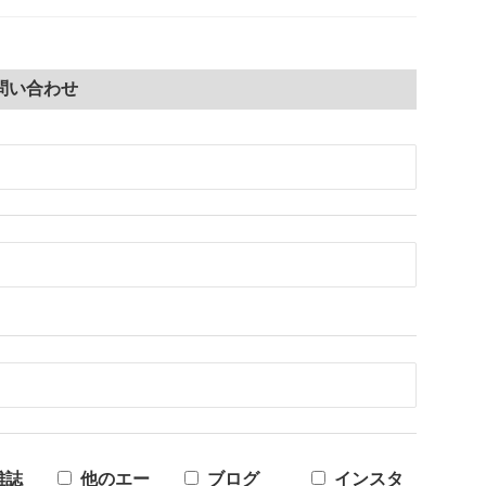
15.20ドルに上昇します。 しかも、今回の賃上げでは、リカ
ーバーも同じく15.20ドルになること […]
問い合わせ
雑誌
他のエー
ブログ
インスタ