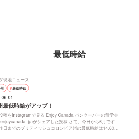
最低時給
ダ現地ニュース
C州
最低時給
-06-01
C州最低時給がアップ！
稿をInstagramで見る Enjoy Canada バンクーバーの留学会
enjoycanada_jp)がシェアした投稿 さて、今日から6月です
昨日までのブリティッシュコロンビア州の最低時給は14.60ド
リカーサーバーは13.95ドル)でしたが、本日、2021年6月1日か