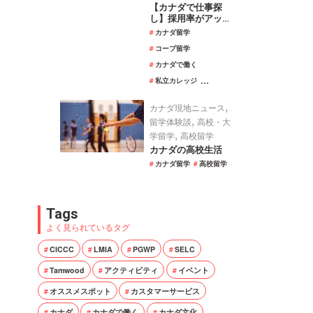
【カナダで仕事探
し】採用率がアップ
するレジュメの書き
カナダ留学
方
コープ留学
カナダで働く
...
私立カレッジ
,
カナダ現地ニュース
,
留学体験談
高校・大
,
学留学
高校留学
カナダの高校生活
カナダ留学
高校留学
Tags
よく見られているタグ
CICCC
LMIA
PGWP
SELC
Tamwood
アクティビティ
イベント
オススメスポット
カスタマーサービス
カナダ
カナダで働く
カナダ文化