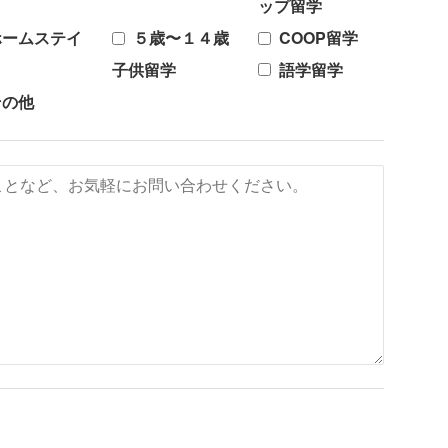
ップ留学
ホームステイ
５歳〜１４歳
COOP留学
子供留学
語学留学
その他