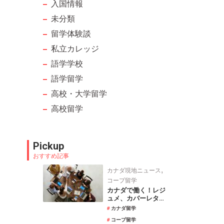
入国情報
未分類
留学体験談
私立カレッジ
語学学校
語学留学
高校・大学留学
高校留学
Pickup
おすすめ記事
,
カナダ現地ニュース
コープ留学
カナダで働く！レジ
ュメ、カバーレター
の書き方
カナダ留学
コープ留学