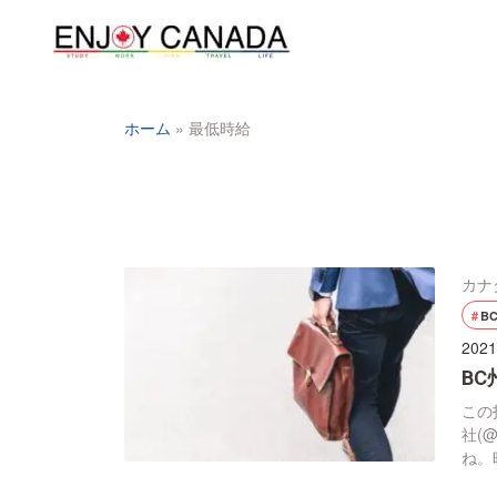
ホーム
»
最低時給
カナ
B
2021
B
この投
社(@
ね。
ル(