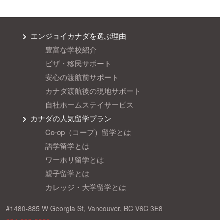
エンジョイカナダを選ぶ理由
豊富な学校紹介
ビザ・移民サポート
安心の渡航前サポート
カナダ渡航後の現地サポート
自社ホームステイサービス
カナダの人気留学プラン
Co-op（コープ）留学とは
語学留学とは
ワーホリ留学とは
親子留学とは
カレッジ・大学留学とは
#1480-885 W Georgia St, Vancouver, BC V6C 3E8