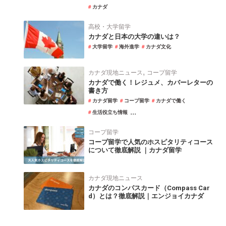
カナダ
高校・大学留学
カナダと日本の大学の違いは？
大学留学
海外進学
カナダ文化
,
カナダ現地ニュース
コープ留学
カナダで働く！レジュメ、カバーレターの
書き方
カナダ留学
コープ留学
カナダで働く
...
生活役立ち情報
コープ留学
コープ留学で人気のホスピタリティコース
について徹底解説 ｜カナダ留学
カナダ現地ニュース
カナダのコンパスカード（Compass Car
d）とは？徹底解説｜エンジョイカナダ