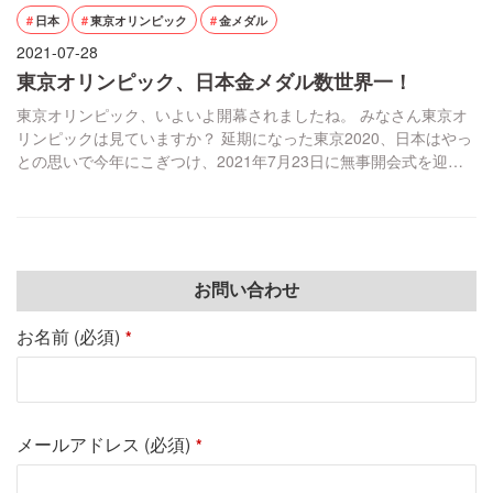
日本
東京オリンピック
金メダル
2021-07-28
東京オリンピック、日本金メダル数世界一！
東京オリンピック、いよいよ開幕されましたね。 みなさん東京オ
リンピックは見ていますか？ 延期になった東京2020、日本はやっ
との思いで今年にこぎつけ、2021年7月23日に無事開会式を迎え
テニスの大坂なおみ選手がアンカーとして聖火台に火を灯しまし
た。 日本で開催されているから気合が入っているのかなんと今の
ところ日本が最多13個の金メダルを獲得し、金メダル数世界一で
す！続いて2位が中国の12個、アメ […]
お問い合わせ
お名前 (必須)
*
メールアドレス (必須)
*