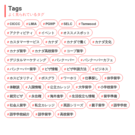
Tags
よく見られているタグ
CICCC
LMIA
PGWP
SELC
Tamwood
アクティビティ
イベント
オススメスポット
カスタマーサービス
カナダ
カナダで働く
カナダ文化
カナダ留学
カナダ高校留学
コープ留学
デジタルマーケティング
バンクーバー
バンクーバーカフェ
バンクーバー留学
ビザ情報
ビザ申請方法
ビジネス
ホスピタリティ
ポスグラ
ワーホリ
仕事探し
休学留学
体験談
入国情報
公立カレッジ
大学留学
小学校留学
就労ビザ
永住権
海外進学
生活役立ち情報
留学準備
社会人留学
私立カレッジ
英語シリーズ
親子留学
語学学校
語学学校紹介
語学留学
高校留学