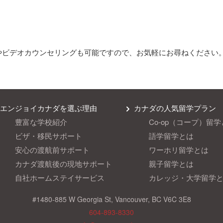
やビデオカウンセリングも可能ですので、
お気軽にお尋ねください
エンジョイカナダを選ぶ理由
カナダの人気留学プラン
豊富な学校紹介
Co-op（コープ）留
ビザ・移民サポート
語学留学とは
安心の渡航前サポート
ワーホリ留学とは
カナダ渡航後の現地サポート
親子留学とは
自社ホームステイサービス
カレッジ・大学留学
#1480-885 W Georgia St, Vancouver, BC V6C 3E8
604-893-8330