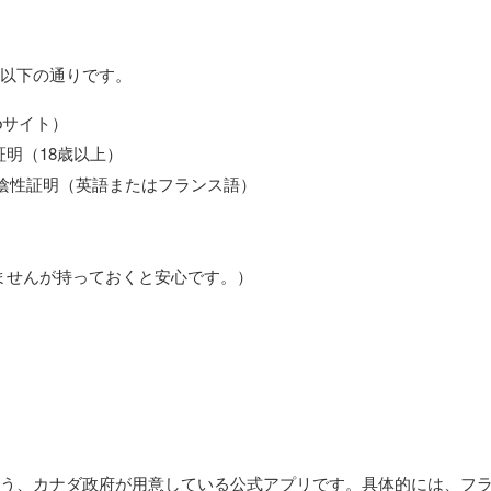
は以下の通りです。
ebサイト）
明（18歳以上）
の陰性証明（英語またはフランス語）
ませんが持っておくと安心です。）
えるよう、カナダ政府が用意している公式アプリです。具体的には、フ