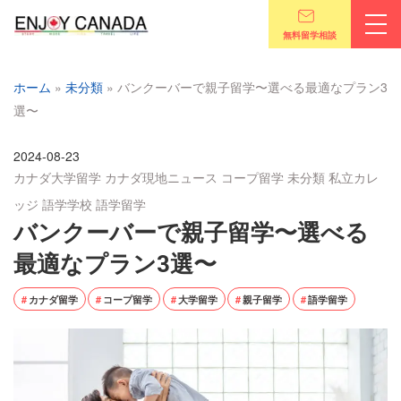
無料留学相談
ホーム
»
未分類
»
バンクーバーで親子留学〜選べる最適なプラン3
選〜
2024-08-23
カナダ大学留学
カナダ現地ニュース
コープ留学
未分類
私立カレ
ッジ
語学学校
語学留学
バンクーバーで親子留学〜選べる
最適なプラン3選〜
カナダ留学
コープ留学
大学留学
親子留学
語学留学