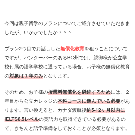
今回は親子留学のプランについてご紹介させていただきま
したが、いかがでしたか？＾＾
プラン2つ目でお話しした
無償化教育
を狙うことについて
ですが、バンクーバーのあるBC州では、親御様が公立学
校付属の語学学校に通っている場合、お子様の無償化教育
の
対象は１年のみ
となります。
そのため、お子様の
授業料無償化を継続するため
には、２
年目から公立カレッジの
本科コースに進んでいる必要
があ
ります。言い換えると、カナダ渡航後
約5-12ヶ月以内に
IELTS6.5レベル
の英語力を取得できている必要があるの
で、きちんと語学準備をしておくことが必須となります。