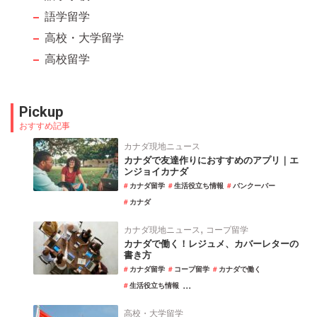
語学留学
高校・大学留学
高校留学
Pickup
おすすめ記事
カナダ現地ニュース
カナダで友達作りにおすすめのアプリ｜エ
ンジョイカナダ
カナダ留学
生活役立ち情報
バンクーバー
カナダ
,
カナダ現地ニュース
コープ留学
カナダで働く！レジュメ、カバーレターの
書き方
カナダ留学
コープ留学
カナダで働く
...
生活役立ち情報
高校・大学留学