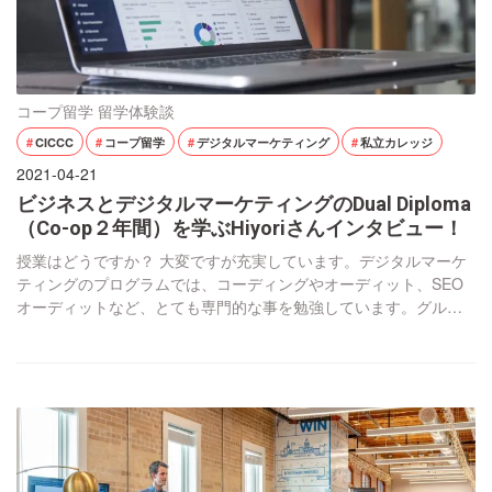
コープ留学
留学体験談
CICCC
コープ留学
デジタルマーケティング
私立カレッジ
2021-04-21
ビジネスとデジタルマーケティングのDual Diploma
（Co-op２年間）を学ぶHiyoriさんインタビュー！
授業はどうですか？ 大変ですが充実しています。デジタルマーケ
ティングのプログラムでは、コーディングやオーディット、SEO
オーディットなど、とても専門的な事を勉強しています。グルー
プワークが多くて、今はブラジルやメキシコの人たちと組んでい
て、男性と女性の割合は１：４です。先生がリーダーを指定し
て、みんなで協力して進めていきます。協力してくれない人もた
まにいるのでその場合大変です。 カレッジに行くと色 […]