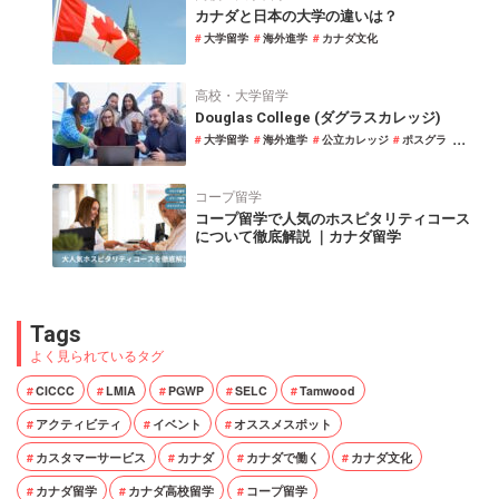
カナダと日本の大学の違いは？
大学留学
海外進学
カナダ文化
高校・大学留学
Douglas College (ダグラスカレッジ)
...
大学留学
海外進学
公立カレッジ
ポスグラ
コープ留学
コープ留学で人気のホスピタリティコース
について徹底解説 ｜カナダ留学
Tags
よく見られているタグ
CICCC
LMIA
PGWP
SELC
Tamwood
アクティビティ
イベント
オススメスポット
カスタマーサービス
カナダ
カナダで働く
カナダ文化
カナダ留学
カナダ高校留学
コープ留学