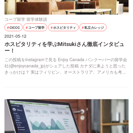
コープ留学
留学体験談
CICCC
コープ留学
ホスピタリティ
私立カレッジ
2021-05-12
ホスピタリティを学ぶMitsukiさん徹底インタビュ
ー！
この投稿をInstagramで見る Enjoy Canada バンクーバーの留学会
社(@enjoycanada_jp)がシェアした投稿 カナダに来ようと思った
きっかけは？ 実はフィリピン、オーストラリア、アメリカも考え
ていたのですが、友人にEnjoy Canadaを勧められたというのが大
きいです。カナダが良いというか、Enjoy Canadaの対応が良かっ
たらカナダにしたという感じですね。 英語に […]