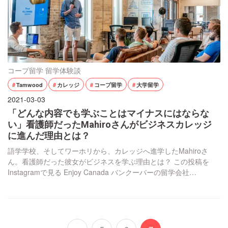
コープ留学
留学体験談
Tamwood
カレッジ
コープ留学
大学留学
2021-03-03
「どんな内容でも学ぶことはマイナスにはならな
い」看護師だったMahiroさんがビジネスカレッジ
に進んだ理由とは？
語学学校、そしてワーホリから、カレッジへ進学したMahiroさ
ん。看護師だった彼女がビジネスを学ぶ理由とは？ この投稿を
Instagramで見る Enjoy Canada バンクーバーの留学会社
(@enjoycanada_jp)がシェアした投稿 カナダに来たのはいつです
か？ 2019年4月に学生ビザで、半年の予定でした。Global College
という学校で医療英語を学ぶためです。ちなみにオース […]