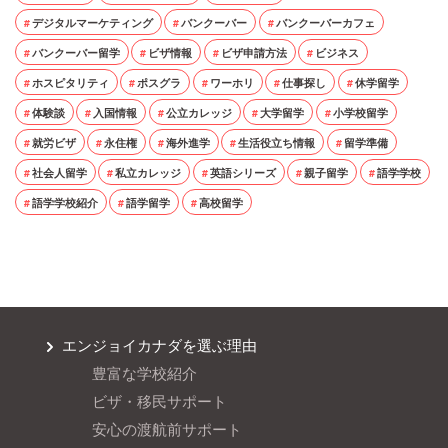
デジタルマーケティング
バンクーバー
バンクーバーカフェ
バンクーバー留学
ビザ情報
ビザ申請方法
ビジネス
ホスピタリティ
ポスグラ
ワーホリ
仕事探し
休学留学
体験談
入国情報
公立カレッジ
大学留学
小学校留学
就労ビザ
永住権
海外進学
生活役立ち情報
留学準備
社会人留学
私立カレッジ
英語シリーズ
親子留学
語学学校
語学学校紹介
語学留学
高校留学
エンジョイカナダを選ぶ理由
豊富な学校紹介
ビザ・移民サポート
安心の渡航前サポート