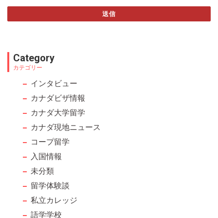
送信
This
field
Category
should
カテゴリー
be left
インタビュー
blank
カナダビザ情報
カナダ大学留学
カナダ現地ニュース
コープ留学
入国情報
未分類
留学体験談
私立カレッジ
語学学校