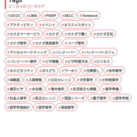
よく見られているタグ
CICCC
LMIA
PGWP
SELC
Tamwood
アクティビティ
イベント
オススメスポット
カスタマーサービス
カナダ
カナダで働く
カナダ文化
カナダ留学
カナダ高校留学
コープ留学
デジタルマーケティング
バンクーバー
バンクーバーカフェ
バンクーバー留学
ビザ情報
ビザ申請方法
ビジネス
ホスピタリティ
ポスグラ
ワーホリ
仕事探し
休学留学
体験談
入国情報
公立カレッジ
大学留学
小学校留学
就労ビザ
永住権
海外進学
生活役立ち情報
留学準備
社会人留学
私立カレッジ
英語シリーズ
親子留学
語学学校
語学学校紹介
語学留学
高校留学