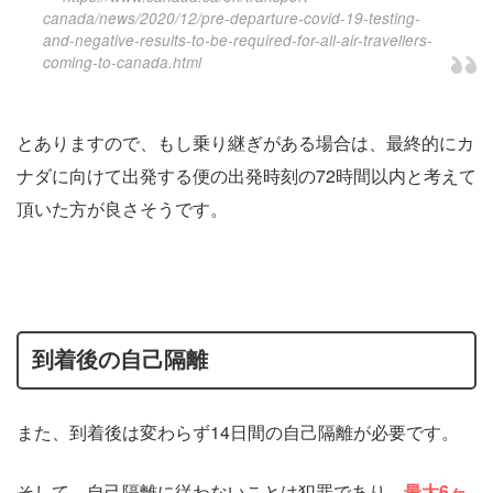
canada/news/2020/12/pre-departure-covid-19-testing-
and-negative-results-to-be-required-for-all-air-travellers-
coming-to-canada.html
とありますので、もし乗り継ぎがある場合は、最終的にカ
ナダに向けて出発する便の出発時刻の72時間以内と考えて
頂いた方が良さそうです。
到着後の自己隔離
また、到着後は変わらず14日間の自己隔離が必要です。
そして、自己隔離に従わないことは犯罪であり、
最大6ヶ