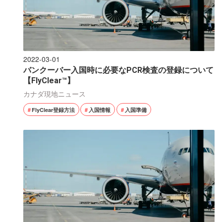
2022-03-01
バンクーバー入国時に必要なPCR検査の登録について
【FlyClear™】
カナダ現地ニュース
FlyClear登録方法
入国情報
入国準備