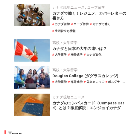
,
カナダ現地ニュース
コープ留学
カナダで働く！レジュメ、カバーレターの
書き方
カナダ留学
コープ留学
カナダで働く
...
生活役立ち情報
高校・大学留学
カナダと日本の大学の違いは？
大学留学
海外進学
カナダ文化
高校・大学留学
Douglas College (ダグラスカレッジ)
...
大学留学
海外進学
公立カレッジ
ポスグラ
カナダ現地ニュース
カナダのコンパスカード（Compass Car
d）とは？徹底解説｜エンジョイカナダ
Tags