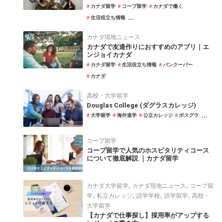
カナダ留学
コープ留学
カナダで働く
...
生活役立ち情報
カナダ現地ニュース
カナダで友達作りにおすすめのアプリ｜エ
ンジョイカナダ
カナダ留学
生活役立ち情報
バンクーバー
カナダ
高校・大学留学
Douglas College (ダグラスカレッジ)
...
大学留学
海外進学
公立カレッジ
ポスグラ
コープ留学
コープ留学で人気のホスピタリティコース
について徹底解説 ｜カナダ留学
,
,
カナダ大学留学
カナダ現地ニュース
コープ留
,
,
,
,
学
私立カレッジ
語学学校
語学留学
高校・
大学留学
【カナダで仕事探し】採用率がアップする