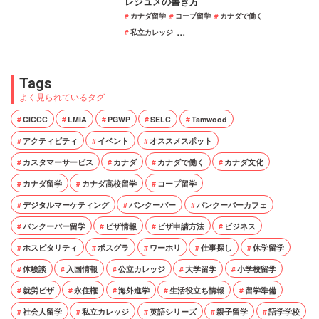
レジュメの書き方
カナダ留学
コープ留学
カナダで働く
...
私立カレッジ
Tags
よく見られているタグ
CICCC
LMIA
PGWP
SELC
Tamwood
アクティビティ
イベント
オススメスポット
カスタマーサービス
カナダ
カナダで働く
カナダ文化
カナダ留学
カナダ高校留学
コープ留学
デジタルマーケティング
バンクーバー
バンクーバーカフェ
バンクーバー留学
ビザ情報
ビザ申請方法
ビジネス
ホスピタリティ
ポスグラ
ワーホリ
仕事探し
休学留学
体験談
入国情報
公立カレッジ
大学留学
小学校留学
就労ビザ
永住権
海外進学
生活役立ち情報
留学準備
社会人留学
私立カレッジ
英語シリーズ
親子留学
語学学校