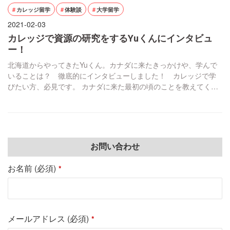
カレッジ留学
体験談
大学留学
2021-02-03
カレッジで資源の研究をするYuくんにインタビュ
ー！
北海道からやってきたYuくん。カナダに来たきっかけや、学んで
いることは？ 徹底的にインタビューしました！ カレッジで学
びたい方、必見です。 カナダに来た最初の頃のことを教えてくだ
さい。 2019年8月10日にやって来ました。初めはILSCという英語
学校に9ヶ月通う予定でした。B4という、中級手前ぐらいのクラス
に入りました。A2というレベルまで行かないと大学に進学できな
いのですが、今年の4月、8ヶ月 […]
お問い合わせ
お名前 (必須)
*
メールアドレス (必須)
*