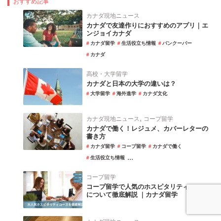
おすすめ記事
カナダ現地ニュース
カナダで友達作りにおすすめのアプリ｜エ
ンジョイカナダ
カナダ留学
生活役立ち情報
バンクーバー
カナダ
高校・大学留学
カナダと日本の大学の違いは？
大学留学
海外進学
カナダ文化
,
カナダ現地ニュース
コープ留学
カナダで働く！レジュメ、カバーレターの
書き方
カナダ留学
コープ留学
カナダで働く
...
生活役立ち情報
コープ留学
コープ留学で人気のホスピタリティコース
について徹底解説 ｜カナダ留学