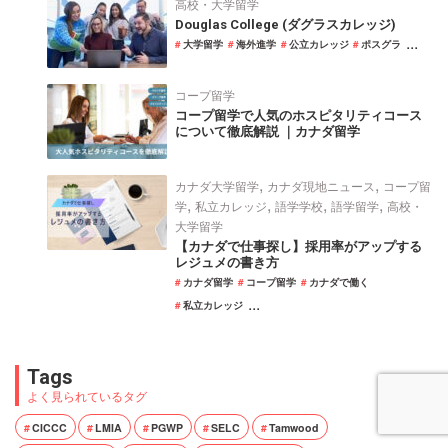
高校・大学留学
Douglas College (ダグラスカレッジ)
...
大学留学
海外進学
公立カレッジ
ポスグラ
コープ留学
コープ留学で人気のホスピタリティコース
について徹底解説 ｜カナダ留学
,
,
カナダ大学留学
カナダ現地ニュース
コープ留
,
,
,
,
学
私立カレッジ
語学学校
語学留学
高校・
大学留学
【カナダで仕事探し】採用率がアップする
レジュメの書き方
カナダ留学
コープ留学
カナダで働く
...
私立カレッジ
Tags
よく見られているタグ
CICCC
LMIA
PGWP
SELC
Tamwood