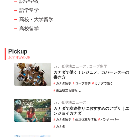
語学学校
語学留学
高校・大学留学
高校留学
Pickup
おすすめ記事
,
カナダ現地ニュース
コープ留学
カナダで働く！レジュメ、カバーレターの
書き方
カナダ留学
コープ留学
カナダで働く
...
生活役立ち情報
カナダ現地ニュース
カナダで友達作りにおすすめのアプリ｜エ
ンジョイカナダ
カナダ留学
生活役立ち情報
バンクーバー
カナダ