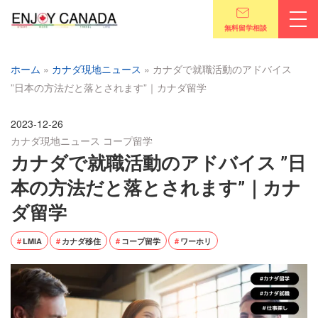
無料留学相談
ホーム
»
カナダ現地ニュース
»
カナダで就職活動のアドバイス
”日本の方法だと落とされます”｜カナダ留学
2023-12-26
カナダ現地ニュース
コープ留学
カナダで就職活動のアドバイス ”日
本の方法だと落とされます”｜カナ
ダ留学
LMIA
カナダ移住
コープ留学
ワーホリ