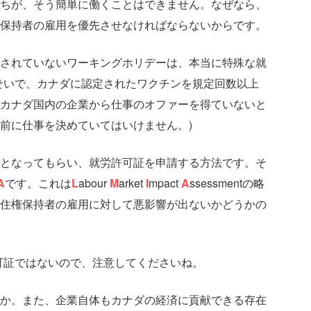
ちが、そう簡単に働くことはできません。なぜなら、
保持者の雇用を優先させなければならないからです。
されていないワーキングホリデーは、本当に特殊な就
せいで、カナダに認定されたワクチンを規定回数以上
カナダ国内の企業から仕事のオファーを得ていないと
前に仕事を決めていてはいけません。)
となってもらい、就労許可証を申請する方法です。そ
A
です。これは
L
abour
M
arket
I
mpact
A
ssessmentの略
住権保持者の雇用に対して悪影響が出ないかどうかの
許可証ではないので、注意してくださいね。
か。また、企業自体もカナダの経済に貢献できる存在