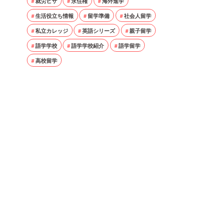
就労ビザ
永住権
海外進学
生活役立ち情報
留学準備
社会人留学
私立カレッジ
英語シリーズ
親子留学
語学学校
語学学校紹介
語学留学
高校留学