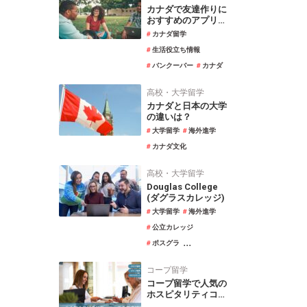
カナダで友達作りに
おすすめのアプリ｜
エンジョイカナダ
カナダ留学
生活役立ち情報
バンクーバー
カナダ
高校・大学留学
カナダと日本の大学
の違いは？
大学留学
海外進学
カナダ文化
高校・大学留学
Douglas College
(ダグラスカレッジ)
大学留学
海外進学
公立カレッジ
...
ポスグラ
コープ留学
コープ留学で人気の
ホスピタリティコー
スについて徹底解説