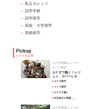
私立カレッジ
語学学校
語学留学
高校・大学留学
高校留学
Pickup
おすすめ記事
,
カナダ現地ニュース
コープ留学
カナダで働く！レジ
ュメ、カバーレター
の書き方
カナダ留学
コープ留学
カナダで働く
...
生活役立ち情報
カナダ現地ニュース