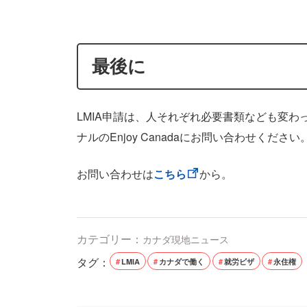
最後に
LMIA申請は、人それぞれ必要書類なども変
ナルのEnjoy Canadaにお問い合わせください
お問い合わせは
こちら
から。
カテゴリー：
カナダ現地ニュース
タグ：
LMIA
カナダで働く
就労ビザ
永住権