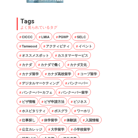
｜カナダ留学
Tags
よく見られているタグ
CICCC
LMIA
PGWP
SELC
Tamwood
アクティビティ
イベント
オススメスポット
カスタマーサービス
カナダ
カナダで働く
カナダ文化
カナダ留学
カナダ高校留学
コープ留学
デジタルマーケティング
バンクーバー
バンクーバーカフェ
バンクーバー留学
ビザ情報
ビザ申請方法
ビジネス
ホスピタリティ
ポスグラ
ワーホリ
仕事探し
休学留学
体験談
入国情報
公立カレッジ
大学留学
小学校留学