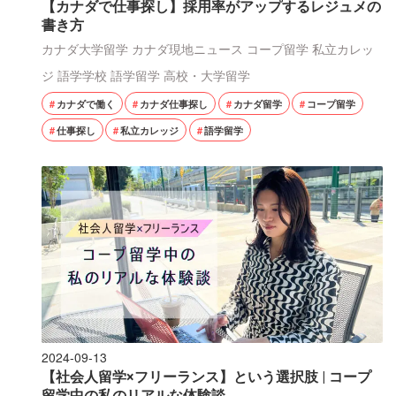
【カナダで仕事探し】採用率がアップするレジュメの
書き方
カナダ大学留学
カナダ現地ニュース
コープ留学
私立カレッ
ジ
語学学校
語学留学
高校・大学留学
カナダで働く
カナダ仕事探し
カナダ留学
コープ留学
仕事探し
私立カレッジ
語学留学
2024-09-13
【社会人留学×フリーランス】という選択肢 | コープ
留学中の私のリアルな体験談