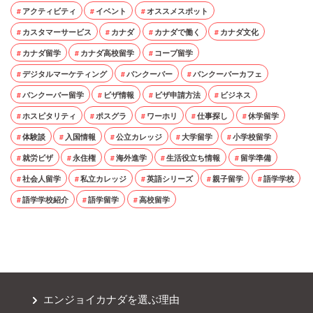
アクティビティ
イベント
オススメスポット
カスタマーサービス
カナダ
カナダで働く
カナダ文化
カナダ留学
カナダ高校留学
コープ留学
デジタルマーケティング
バンクーバー
バンクーバーカフェ
バンクーバー留学
ビザ情報
ビザ申請方法
ビジネス
ホスピタリティ
ポスグラ
ワーホリ
仕事探し
休学留学
体験談
入国情報
公立カレッジ
大学留学
小学校留学
就労ビザ
永住権
海外進学
生活役立ち情報
留学準備
社会人留学
私立カレッジ
英語シリーズ
親子留学
語学学校
語学学校紹介
語学留学
高校留学
エンジョイカナダを選ぶ理由