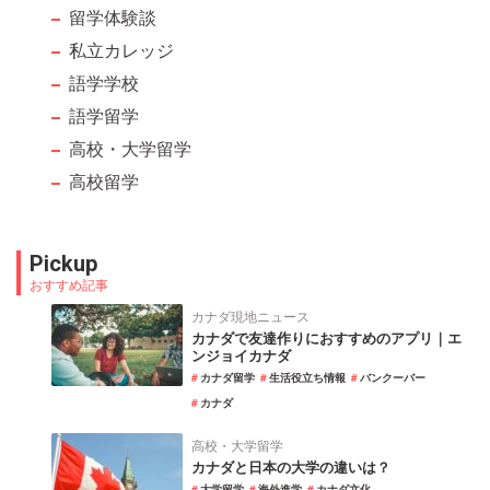
留学体験談
私立カレッジ
語学学校
語学留学
高校・大学留学
高校留学
Pickup
おすすめ記事
カナダ現地ニュース
カナダで友達作りにおすすめのアプリ｜エ
ンジョイカナダ
カナダ留学
生活役立ち情報
バンクーバー
カナダ
高校・大学留学
カナダと日本の大学の違いは？
大学留学
海外進学
カナダ文化