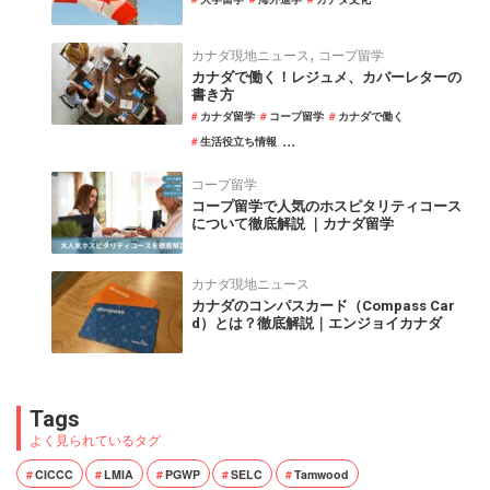
,
カナダ現地ニュース
コープ留学
カナダで働く！レジュメ、カバーレターの
書き方
カナダ留学
コープ留学
カナダで働く
...
生活役立ち情報
コープ留学
コープ留学で人気のホスピタリティコース
について徹底解説 ｜カナダ留学
カナダ現地ニュース
カナダのコンパスカード（Compass Car
d）とは？徹底解説｜エンジョイカナダ
Tags
よく見られているタグ
CICCC
LMIA
PGWP
SELC
Tamwood