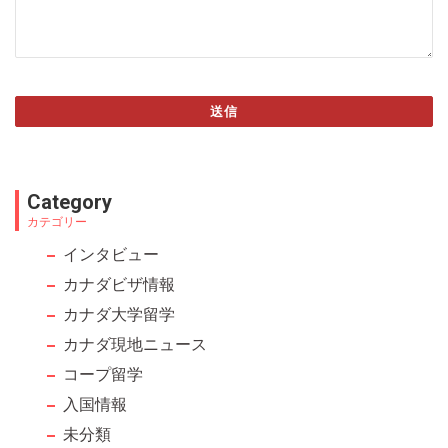
送信
This
field
Category
should
カテゴリー
be left
インタビュー
blank
カナダビザ情報
カナダ大学留学
カナダ現地ニュース
コープ留学
入国情報
未分類