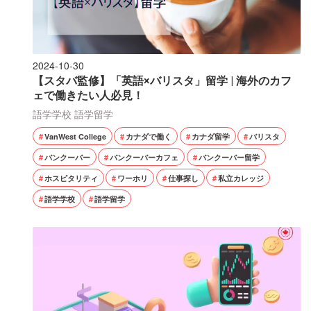
2024-10-30
【スタバ監修】「英語×バリスタ」留学 | 海外のカフ
ェで働きたい人必見！
語学学校
語学留学
VanWest College
カナダで働く
カナダ留学
バリスタ
バンクーバー
バンクーバーカフェ
バンクーバー留学
ホスピタリティ
ワーホリ
仕事探し
私立カレッジ
語学学校
語学留学