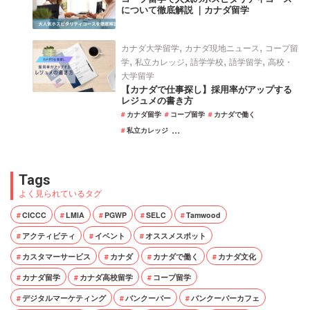
について徹底解説 ｜カナダ留学
,
,
カナダ大学留学
カナダ現地ニュース
コープ留
,
,
,
,
学
私立カレッジ
語学学校
語学留学
高校・
大学留学
【カナダで仕事探し】採用率がアップする
レジュメの書き方
カナダ留学
コープ留学
カナダで働く
...
私立カレッジ
Tags
よく見られているタグ
CICCC
LMIA
PGWP
SELC
Tamwood
アクティビティ
イベント
オススメスポット
カスタマーサービス
カナダ
カナダで働く
カナダ文化
カナダ留学
カナダ高校留学
コープ留学
デジタルマーケティング
バンクーバー
バンクーバーカフェ