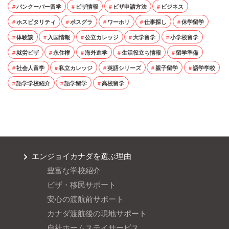
バンクーバー留学
ビザ情報
ビザ申請方法
ビジネス
ホスピタリティ
ポスグラ
ワーホリ
仕事探し
休学留学
体験談
入国情報
公立カレッジ
大学留学
小学校留学
就労ビザ
永住権
海外進学
生活役立ち情報
留学準備
社会人留学
私立カレッジ
英語シリーズ
親子留学
語学学校
語学学校紹介
語学留学
高校留学
エンジョイカナダを選ぶ理由
豊富な学校紹介
ビザ・移民サポート
安心の渡航前サポート
カナダ渡航後の現地サポート
自社ホームステイサービス