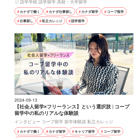
ジ
語学学校
語学留学
高校・大学留学
カナダで働く
カナダ仕事探し
カナダ留学
コープ留学
仕事探し
私立カレッジ
語学留学
2024-09-13
【社会人留学×フリーランス】という選択肢 | コープ
留学中の私のリアルな体験談
インタビュー
コープ留学
留学体験談
私立カレッジ
カナダで働く
カナダ留学
キャリア留学
コープ留学