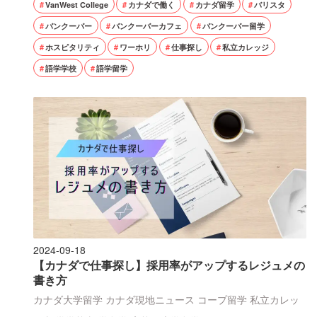
VanWest College
カナダで働く
カナダ留学
バリスタ
バンクーバー
バンクーバーカフェ
バンクーバー留学
ホスピタリティ
ワーホリ
仕事探し
私立カレッジ
語学学校
語学留学
2024-09-18
【カナダで仕事探し】採用率がアップするレジュメの
書き方
カナダ大学留学
カナダ現地ニュース
コープ留学
私立カレッ