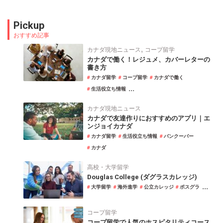
Pickup
おすすめ記事
,
カナダ現地ニュース
コープ留学
カナダで働く！レジュメ、カバーレターの
書き方
カナダ留学
コープ留学
カナダで働く
...
生活役立ち情報
カナダ現地ニュース
カナダで友達作りにおすすめのアプリ｜エ
ンジョイカナダ
カナダ留学
生活役立ち情報
バンクーバー
カナダ
高校・大学留学
Douglas College (ダグラスカレッジ)
...
大学留学
海外進学
公立カレッジ
ポスグラ
コープ留学
コープ留学で人気のホスピタリティコース