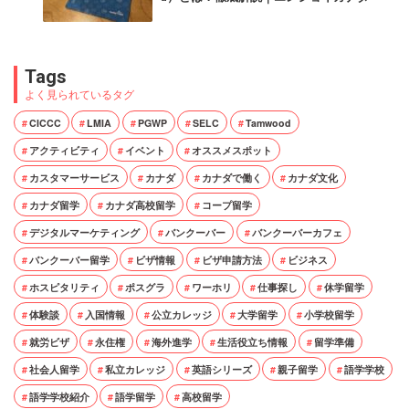
Tags
よく見られているタグ
CICCC
LMIA
PGWP
SELC
Tamwood
アクティビティ
イベント
オススメスポット
カスタマーサービス
カナダ
カナダで働く
カナダ文化
カナダ留学
カナダ高校留学
コープ留学
デジタルマーケティング
バンクーバー
バンクーバーカフェ
バンクーバー留学
ビザ情報
ビザ申請方法
ビジネス
ホスピタリティ
ポスグラ
ワーホリ
仕事探し
休学留学
体験談
入国情報
公立カレッジ
大学留学
小学校留学
就労ビザ
永住権
海外進学
生活役立ち情報
留学準備
社会人留学
私立カレッジ
英語シリーズ
親子留学
語学学校
語学学校紹介
語学留学
高校留学