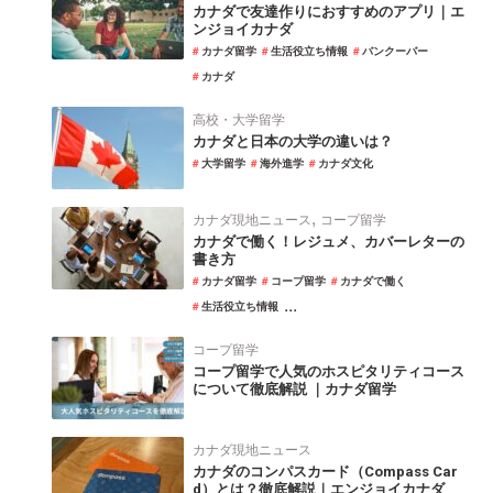
カナダで友達作りにおすすめのアプリ｜エ
ンジョイカナダ
カナダ留学
生活役立ち情報
バンクーバー
カナダ
高校・大学留学
カナダと日本の大学の違いは？
大学留学
海外進学
カナダ文化
,
カナダ現地ニュース
コープ留学
カナダで働く！レジュメ、カバーレターの
書き方
カナダ留学
コープ留学
カナダで働く
...
生活役立ち情報
コープ留学
コープ留学で人気のホスピタリティコース
について徹底解説 ｜カナダ留学
カナダ現地ニュース
カナダのコンパスカード（Compass Car
d）とは？徹底解説｜エンジョイカナダ