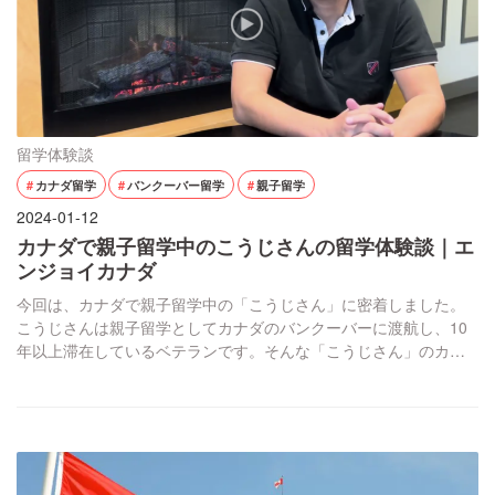
留学体験談
カナダ留学
バンクーバー留学
親子留学
2024-01-12
カナダで親子留学中のこうじさんの留学体験談｜エ
ンジョイカナダ
今回は、カナダで親子留学中の「こうじさん」に密着しました。
こうじさんは親子留学としてカナダのバンクーバーに渡航し、10
年以上滞在しているベテランです。そんな「こうじさん」のカナ
ダでの生活や、お仕事について、親子で留学に来て感じたことな
どについて記事にしました。親子留学を検討中の方はぜひ最後ま
で読んでみてください！ どちらにお住まいですか？ バンクーバー
の東側の隣、「Burnaby（バーナビー）」 […]