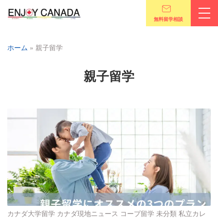
無料留学相談
ホーム
»
親子留学
親子留学
カナダ大学留学
カナダ現地ニュース
コープ留学
未分類
私立カレ