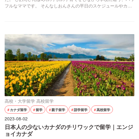
フルなママです。 そんなしおんさんの平日のスケジュールやカナ
ダにきて変わった習慣や大変だったこと等を記事にしました。親
子留学中の方や、検討中の方はぜひ最後まで読んでみてくださ
い！ 平日のスケジュール 起床 ・子供たちと自分の分のお弁当を
作る ・子供を学校へ送る ・犬の散歩 […]
高校・大学留学
高校留学
カナダ留学
留学
親子留学
語学留学
高校留学
2023-08-02
日本人の少ないカナダのチリワックで留学｜エンジ
ョイカナダ