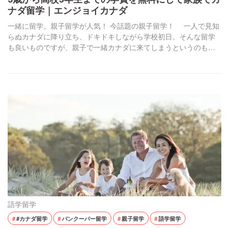
ナダ留学｜エンジョイカナダ
一緒に留学。親子留学が人気！ 今話題の親子留学！ 一人で見知
らぬカナダに降り立ち、ドキドキしながら学校初日。そんな留学
も良いものですが、親子で一緒カナダに来てしまうというのも一
つの手です。(小学生 (1年生から7年生) は、そもそも親も渡航して
生徒と一緒に住む必要があります。一人で留学できるのは高校生
(8年生から12年生) です。) 高校生なら一人で留学可能。それなの
に、わざわざ親子留学でカナ […]
語学留学
#カナダ留学
バンクーバー留学
親子留学
語学留学