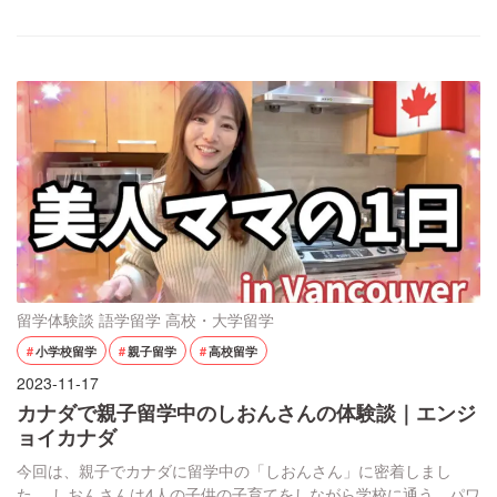
児教育】について徹底解説しています。 卒業後に就職ができるの
か不安に思う方もいるかと思いますが、日本と同じで保育園やデ
イケアのお仕事の需要はたくさんあります。特に男女平等が根付
いているカナダでは、家計費も全て平等にしている家 […]
留学体験談
語学留学
高校・大学留学
小学校留学
親子留学
高校留学
2023-11-17
カナダで親子留学中のしおんさんの体験談｜エンジ
ョイカナダ
今回は、親子でカナダに留学中の「しおんさん」に密着しまし
た。 しおんさんは4人の子供の子育てをしながら学校に通う、パワ