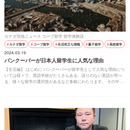
カナダ現地ニュース
コープ留学
留学体験談
カナダ留学
コープ留学
生活役立ち情報
親子留学
高校留学
2024-03-19
バンクーバーが日本人留学生に人気な理由
【生活編】 はじめに バンクーバーが留学先として人気な理由につ
いては様々で、英語学校がたくさんある、訛りのない英語が学べ
る、様々な留学の選択肢があるなど多岐にわたります。 その中で
も、バンクーバーは日本人にとって生活しやすい環境であること
も人気の理由の一つです。 この記事では現在、バンクーバーで生
活して９ヶ月目になる私の実体験をもとにとりわけ生活面につい
てお話ししていきたいと思います。 バン […]