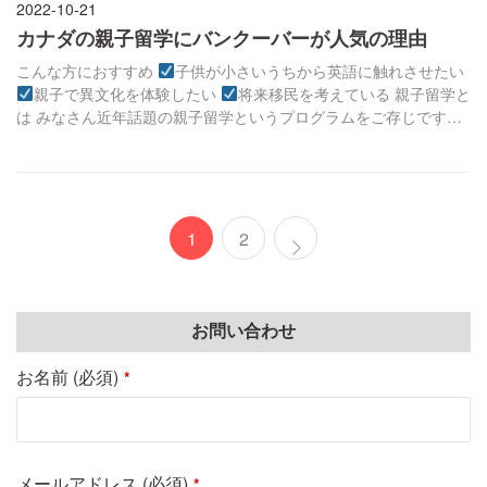
2022-10-21
カナダの親子留学にバンクーバーが人気の理由
こんな方におすすめ
子供が小さいうちから英語に触れさせたい
親子で異文化を体験したい
将来移民を考えている 親子留学と
は みなさん近年話題の親子留学というプログラムをご存じです
か？ まずはじめに「親子留学」とはお母様やお父様がお子様と一
緒に海外で語学学校などのプログラムに参加するという形の留学
です。親は語学学校もしくはカレッジなどに通い、お子様は年齢
により現地小学校や幼稚園、または語学学校等 […]
1
2
お問い合わせ
お名前 (必須)
*
メールアドレス (必須)
*