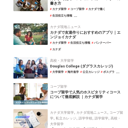
書き方
カナダ留学
コープ留学
カナダで働く
...
生活役立ち情報
カナダ現地ニュース
カナダで友達作りにおすすめのアプリ｜エ
ンジョイカナダ
カナダ留学
生活役立ち情報
バンクーバー
カナダ
高校・大学留学
Douglas College (ダグラスカレッジ)
...
大学留学
海外進学
公立カレッジ
ポスグラ
コープ留学
コープ留学で人気のホスピタリティコース
について徹底解説 ｜カナダ留学
,
,
カナダ大学留学
カナダ現地ニュース
コープ留
,
,
,
,
学
私立カレッジ
語学学校
語学留学
高校・
大学留学