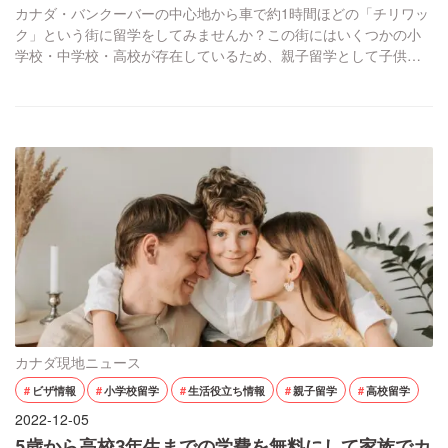
カナダ・バンクーバーの中心地から車で約1時間ほどの「チリワッ
ク」という街に留学をしてみませんか？この街にはいくつかの小
学校・中学校・高校が存在しているため、親子留学として子供を
学校に通わせることを検討している親御さんにもおすすめな留学
場所の一つです。自然豊かで過ごしやすく、日本人も少ないので
英語の勉強に最適な場所とも言えます。 今回は、そんなチリワッ
クにある留学プログラムについて詳しく説明していき […]
カナダ現地ニュース
ビザ情報
小学校留学
生活役立ち情報
親子留学
高校留学
2022-12-05
5歳から高校3年生までの学費を無料にして家族でカ