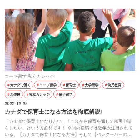
インしています（2023年）。バンクーバーはカ […]
コープ留学
私立カレッジ
カナダで働く
コープ留学
保育士
大学留学
幼児教育
永住権
私立カレッジ
親子留学
2023-12-22
カナダで保育士になる方法を徹底解説!
「カナダで保育士になりたい」「これから保育を通して移民申請
をしたい」という方必見です！ 今回の投稿では近年大注目されて
いる、【カナダで保育士になる方法】そして【バンクーバーの幼