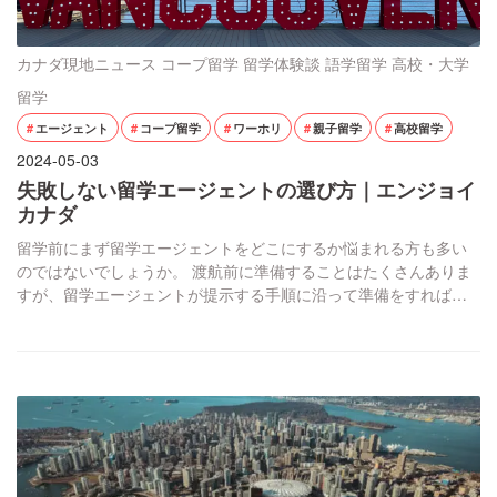
カナダ現地ニュース
コープ留学
留学体験談
語学留学
高校・大学
留学
エージェント
コープ留学
ワーホリ
親子留学
高校留学
2024-05-03
失敗しない留学エージェントの選び方｜エンジョイ
カナダ
留学前にまず留学エージェントをどこにするか悩まれる方も多い
のではないでしょうか。 渡航前に準備することはたくさんありま
すが、留学エージェントが提示する手順に沿って準備をすれば心
配ありません。 今回は、留学エージェントを選定するにあたり、
注意するべきポイントやエージェントの見分け方等について説明
していきます。 エージェント選びを失敗したくない人は必見で
す。 エージェントの種類 一般留学エージェント […]