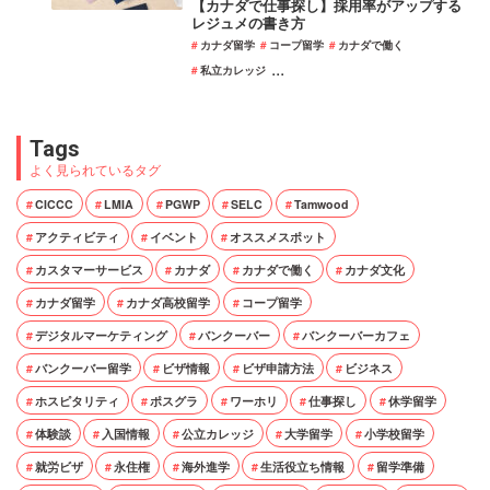
【カナダで仕事探し】採用率がアップする
レジュメの書き方
カナダ留学
コープ留学
カナダで働く
...
私立カレッジ
Tags
よく見られているタグ
CICCC
LMIA
PGWP
SELC
Tamwood
アクティビティ
イベント
オススメスポット
カスタマーサービス
カナダ
カナダで働く
カナダ文化
カナダ留学
カナダ高校留学
コープ留学
デジタルマーケティング
バンクーバー
バンクーバーカフェ
バンクーバー留学
ビザ情報
ビザ申請方法
ビジネス
ホスピタリティ
ポスグラ
ワーホリ
仕事探し
休学留学
体験談
入国情報
公立カレッジ
大学留学
小学校留学
就労ビザ
永住権
海外進学
生活役立ち情報
留学準備