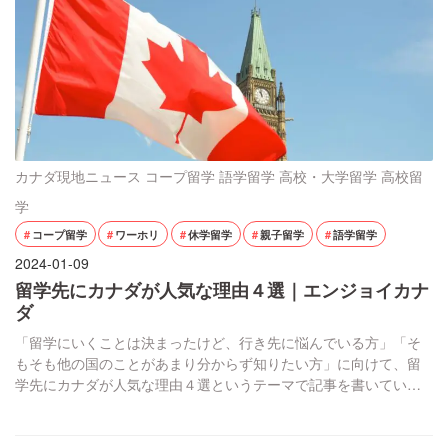
カナダ現地ニュース
コープ留学
語学留学
高校・大学留学
高校留
学
コープ留学
ワーホリ
休学留学
親子留学
語学留学
2024-01-09
留学先にカナダが人気な理由４選｜エンジョイカナ
ダ
「留学にいくことは決まったけど、行き先に悩んでいる方」「そ
もそも他の国のことがあまり分からず知りたい方」に向けて、留
学先にカナダが人気な理由４選というテーマで記事を書いていき
ます。カナダの魅力を現地からお届けします！ 世界で最も住みや
すい都市が集結している イギリスのエコノミスト誌が発表してい
る「世界で最も住みやすい都市」に、バンクーバーが5位にランク