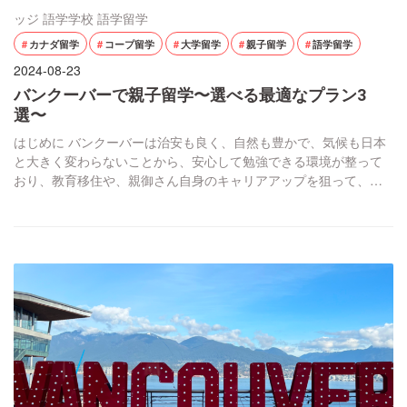
ッジ
語学学校
語学留学
カナダ留学
コープ留学
大学留学
親子留学
語学留学
2024-08-23
バンクーバーで親子留学〜選べる最適なプラン3
選〜
はじめに バンクーバーは治安も良く、自然も豊かで、気候も日本
と大きく変わらないことから、安心して勉強できる環境が整って
おり、教育移住や、親御さん自身のキャリアアップを狙って、親
子で留学をするプランが人気となっております。 バンクーバーが
留学先に人気の理由 自然と都市が融合した街 太平洋に面し、雄大
な山々に囲まれたバンクーバーは、豊かな自然と都会が見事に調
和しており、カフェやショッピングと言う都会的 […]